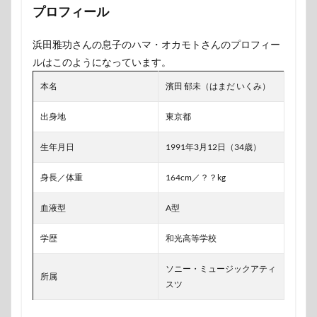
プロフィール
浜田雅功さんの息子のハマ・オカモトさんのプロフィー
ルはこのようになっています。
本名
濱田 郁未（はまだ いくみ）
出身地
東京都
生年月日
1991年3月12日（34歳）
身長／体重
164cm／？？kg
血液型
A型
学歴
和光高等学校
ソニー・ミュージックアティ
所属
スツ