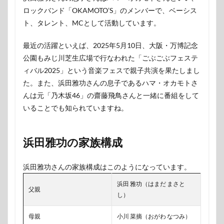
ロックバンド「OKAMOTO’S」のメンバーで、ベーシス
ト、タレント、MCとして活動しています。
最近の活躍といえば、2025年5月10日、大阪・万博記念
公園もみじ川芝生広場で行なわれた「ごぶごぶフェステ
ィバル2025」という音楽フェスで親子共演を果たしまし
た。また、浜田雅功さんの息子であるハマ・オカモトさ
んは元「乃木坂46」の齋藤飛鳥さんと一緒に番組をして
いることでも知られていますね。
浜田雅功の家族構成
浜田雅功さんの家族構成はこのようになっています。
浜田 雅功（はまだ まさと
父親
し）
母親
小川 菜摘（おがわ なつみ）