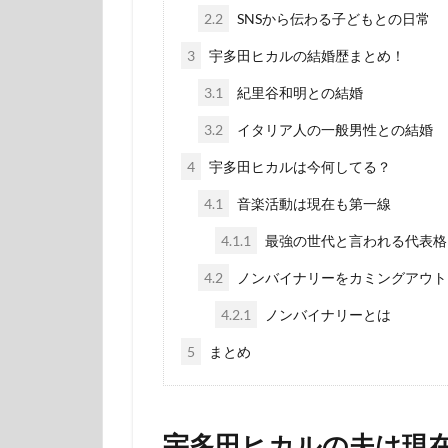
2.2
SNSから伝わる子どもとの日常
3
宇多田ヒカルの結婚歴まとめ！
3.1
紀里谷和明との結婚
3.2
イタリア人の一般男性との結婚
4
宇多田ヒカルは今何してる？
4.1
音楽活動は現在も第一線
4.1.1
最強の世代と言われる代表格
4.2
ノンバイナリーをカミングアウト
4.2.1
ノンバイナリーとは
5
まとめ
宇多田ヒカルの夫は現