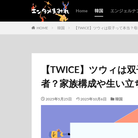
Home
韓国
エンジェルナ
HOME
韓国
【TWICE】ツウィは双子って本当？
【TWICE】ツウィは
者？家族構成や生い立
2025年5月25日
2025年10月6日
韓国