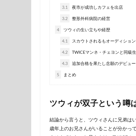
3.1
夜市が成功しカフェを出店
3.2
整形外科病院の経営
4
ツウィの生い立ちや経歴
4.1
スカウトされるもオーディション
4.2
TWICEマンネ・チェヨンと同級
4.3
追加合格を果たし念願のデビュー
5
まとめ
ツウィが双子という噂
結論から言うと、ツウィさんに兄弟はい
歳年上のお兄さんがいることが分かっ