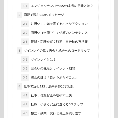
1.1
エンジェルナンバー222の本当の意味とは？
2
恋愛で読む222のメッセージ
2.1
片思い：ご縁を育てる小さなアクション
2.2
両思い（交際中）：信頼のメンテナンス
2.3
復縁・距離を置く時期：自分軸の再構築
3
ツインレイの章：再会と統合へのロードマップ
3.1
ツインレイとは？
3.2
出会いの兆候とサイレント期間
3.3
統合の鍵は「自分を満たすこと」
4
仕事で読む222：成果を伸ばす実践
4.1
仕事：信頼貯金を増やす工夫
4.2
転職：小さく安全に進める3ステップ
4.3
独立・副業：試行と修正を繰り返す