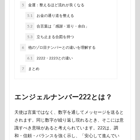
5
金運：整えるほど流れが良くなる
5.1
お金の通り道を整える
5.2
合言葉は「感謝・巡り・余白」
5.3
立ち止まる合図を持つ
6
他のゾロ目ナンバーとの違いを理解する
6.1
2222・2223との違い
7
まとめ
エンジェルナンバー222とは？
天使は言葉ではなく、数字を通してメッセージを送ると
されます。同じ数字が繰り返し現れるとき、そこには意
識すべき意味があると考えられています。222は、調
和・信頼・バランスを強く示し、「安心して進んでい