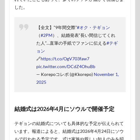
した。
【全文】“9年間交際”
#オク・テギョン
（
#2PM
）、結婚発表“長い間信じてくれ
た人”…直筆の手紙でファンに伝える
#テギ
ョン
🔗
https://t.co/OgV703faw7
pic.twitter.com/DCdZ4OhuBb
— Korepoコレポ (@Kkorepo)
November 1,
2025
結婚式は2026年4月にソウルで開催予定
テギョンの結婚式についても具体的な予定が伝えられて
います。報道によると、結婚式は2026年4月24日にソウ
ルで行われる予定です。式は家族や親しい知人のみを招