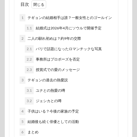
目次
1
テギョンの結婚相手は誰？一般女性とのゴールイン
1.1
結婚式は2026年4月にソウルで開催予定
2
二人の馴れ初めは？約9年の交際
2.1
パリで話題になったロマンチックな写真
2.2
事務所はプロポーズを否定
2.3
授賞式での愛のメッセージ
3
テギョンの過去の熱愛説
3.1
ユナとの熱愛の噂
3.2
ジェシカとの噂
4
子供はいる？今後の家族の予定
5
結婚後も続く俳優としての活動
6
まとめ