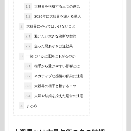
1.1
大殺界を構成する三つの運気
1.2
2026年に大殺界を迎える星人
2
大殺界にやってはいけないこと
2.1
避けたい大きな決断や契約
2.2
焦った悪あがきは逆効果
3
一緒にいると運気は下がるのか
3.1
相手から受けやすい影響とは
3.2
ネガティブな感情の伝染に注意
3.3
大殺界の相手と接するコツ
3.4
夫婦や結婚を控えた場合の注意
4
まとめ