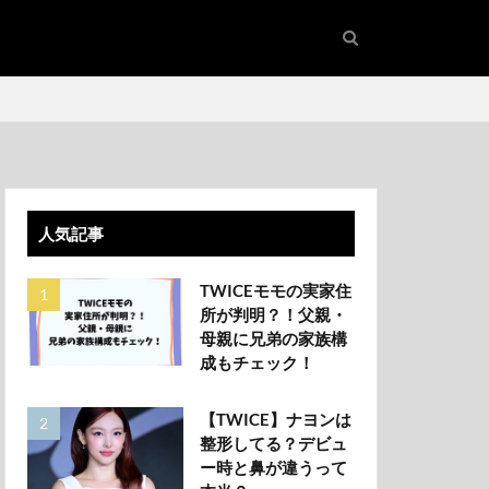
人気記事
TWICEモモの実家住
所が判明？！父親・
母親に兄弟の家族構
成もチェック！
【TWICE】ナヨンは
整形してる？デビュ
ー時と鼻が違うって