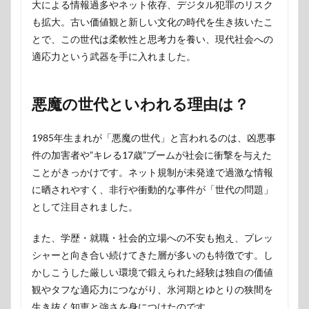
大による情報過多やネット依存、デジタル犯罪のリスク
も拡大。古い価値観と新しい文化の時代を生き抜いたこ
とで、この世代は柔軟性と思考力を養い、現代社会への
適応力という武器を手に入れました。
悪魔の世代といわれる理由は？
1985年生まれが「悪魔の世代」と言われるのは、凶悪事
件の加害者や”キレる17歳”ブームが社会に衝撃を与えた
ことがきっかけです。ネット規制が未発達で過激な情報
に晒されやすく、非行や衝動的な事件が「世代の問題」
として注目されました。
また、学歴・就職・社会的立場への不安も抱え、プレッ
シャーと向き合い続けてきた層が多いのも特徴です。し
かしこうした厳しい環境で鍛えられた経験は独自の価値
観やタフな適応力につながり、氷河期とゆとりの狭間を
生き抜く知恵と強さを身につけたのです。