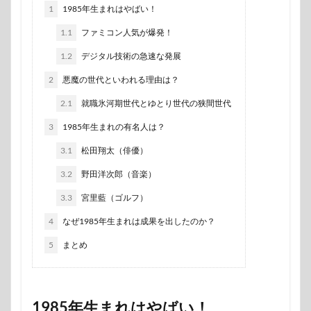
1
1985年生まれはやばい！
1.1
ファミコン人気が爆発！
1.2
デジタル技術の急速な発展
2
悪魔の世代といわれる理由は？
2.1
就職氷河期世代とゆとり世代の狭間世代
3
1985年生まれの有名人は？
3.1
松田翔太（俳優）
3.2
野田洋次郎（音楽）
3.3
宮里藍（ゴルフ）
4
なぜ1985年生まれは成果を出したのか？
5
まとめ
1985年生まれはやばい！