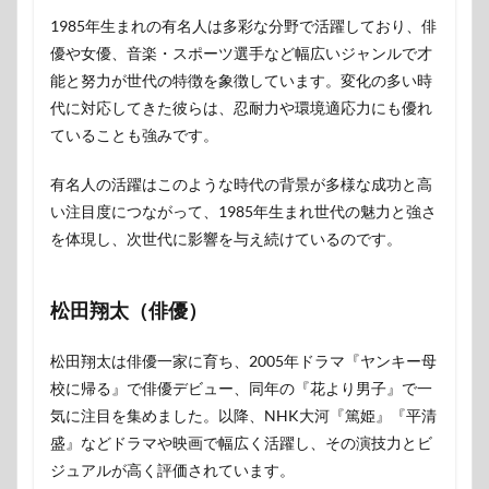
1985年生まれの有名人は多彩な分野で活躍しており、俳
優や女優、音楽・スポーツ選手など幅広いジャンルで才
能と努力が世代の特徴を象徴しています。変化の多い時
代に対応してきた彼らは、忍耐力や環境適応力にも優れ
ていることも強みです。
有名人の活躍はこのような時代の背景が多様な成功と高
い注目度につながって、1985年生まれ世代の魅力と強さ
を体現し、次世代に影響を与え続けているのです。
松田翔太（俳優）
松田翔太は俳優一家に育ち、2005年ドラマ『ヤンキー母
校に帰る』で俳優デビュー、同年の『花より男子』で一
気に注目を集めました。以降、NHK大河『篤姫』『平清
盛』などドラマや映画で幅広く活躍し、その演技力とビ
ジュアルが高く評価されています。