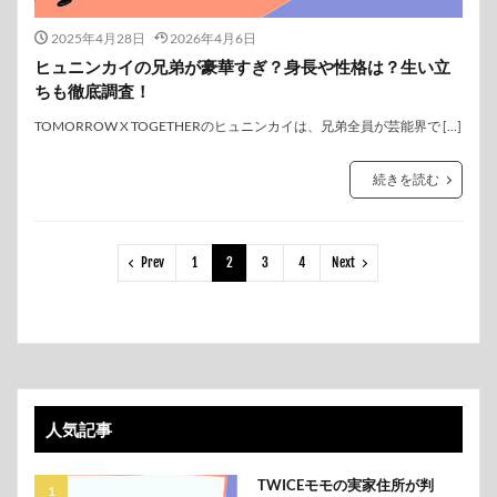
2025年4月28日
2026年4月6日
ヒュニンカイの兄弟が豪華すぎ？身長や性格は？生い立
ちも徹底調査！
TOMORROW X TOGETHERのヒュニンカイは、兄弟全員が芸能界で […]
続きを読む
Prev
1
2
3
4
Next
人気記事
TWICEモモの実家住所が判