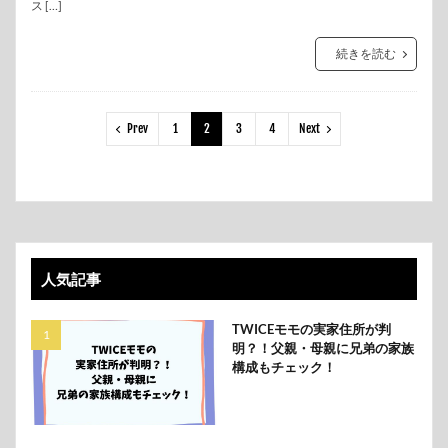
ス […]
続きを読む
Prev
1
2
3
4
Next
人気記事
TWICEモモの実家住所が判
明？！父親・母親に兄弟の家族
構成もチェック！