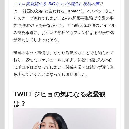
ニエル 熱愛認める..BIGカップル誕生に祝福の声
で
は、“韓国の文春”と言われるDispatch(ディスパッチ)によ
りスクープされてしまい、2人の所属事務所は”交際の事
実”を認めざるを得なかった。と当時人気絶頂のアイドル
の熱愛報道に、お互いの熱狂的なファンによる誹謗中傷
が殺到してしまったそう。
韓国のネット事情は、かなり過激的なことでも知られて
おり、多忙なスケジュールに加え、誹謗中傷に2人の心
はボロボロになってしまい、関係も長くは続かず違う道
を歩んでいくことになってしまいました。
TWICEジヒョの気になる恋愛観
は？