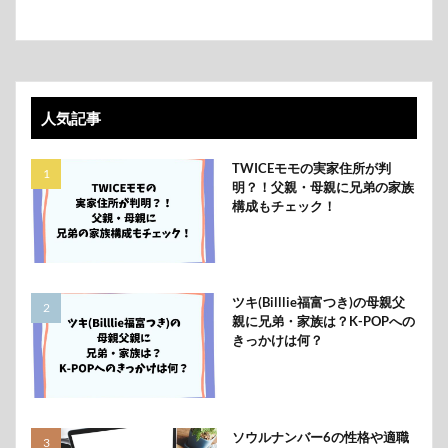
人気記事
TWICEモモの実家住所が判
明？！父親・母親に兄弟の家族
構成もチェック！
ツキ(Billlie福富つき)の母親父
親に兄弟・家族は？K-POPへの
きっかけは何？
ソウルナンバー6の性格や適職