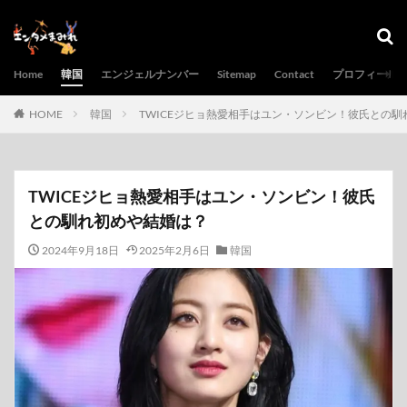
Home
韓国
エンジェルナンバー
Sitemap
Contact
プロフィール
HOME
韓国
TWICEジヒョ熱愛相手はユン・ソンビン！彼氏との
TWICEジヒョ熱愛相手はユン・ソンビン！彼氏
との馴れ初めや結婚は？
2024年9月18日
2025年2月6日
韓国