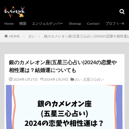
Home
韓国
エンジェルナンバー
Sitemap
Contact
プロフィール
HOME
占い
銀のカメレオン座(五星三心占い)2024の恋愛や相性
銀のカメレオン座(五星三心占い)2024の恋愛や
相性運は？結婚運についても
2024年1月27日
2024年1月29日
占い
,
五星三心占い