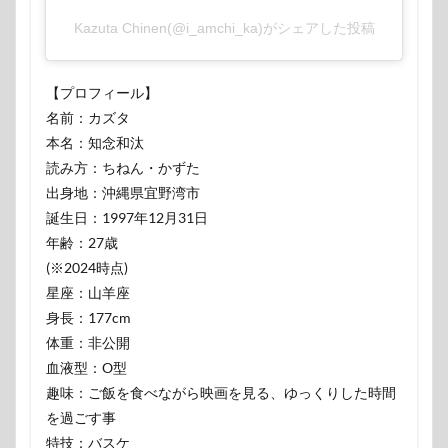
Kazuta Chinen(@i_amchi_ka)がシェアした投稿
【プロフィール】
名前：カズタ
本名：知念和汰
読み方：ちねん・かずた
出身地：沖縄県宜野湾市
誕生日：1997年12月31日
年齢：27歳
(※2024時点)
星座：山羊座
身長：177cm
体重：非公開
血液型：O型
趣味：ご飯を食べながら映画を見る、ゆっくりした時間
を過ごす事
特技：バスケ