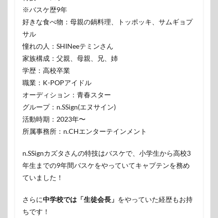
※バスケ歴9年
好きな食べ物：母親の鍋料理、トッポッキ、サムギョプ
サル
憧れの人：SHINeeテミンさん
家族構成：父親、母親、兄、姉
学歴：高校卒業
職業：K-POPアイドル
オーディション：青春スター
グループ：n.SSign(エヌサイン)
活動時期：2023年〜
所属事務所：n.CHエンターテインメント
n.SSignカズタさんの特技はバスケで、小学生から高校3
年生までの9年間バスケをやっていてキャプテンを務め
ていました！
さらに
中学校では「生徒会長」
をやっていた経歴もお持
ちです！