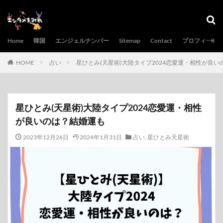
Home
韓国
エンジェルナンバー
Sitemap
Contact
プロフィール
HOME
占い
星ひとみ(天星術)大陸タイプ2024恋愛運・相性が良
星ひとみ(天星術)大陸タイプ2024恋愛運・相性
が良いのは？結婚運も
2023年12月26日
2024年1月31日
占い
,
星ひとみ天星術