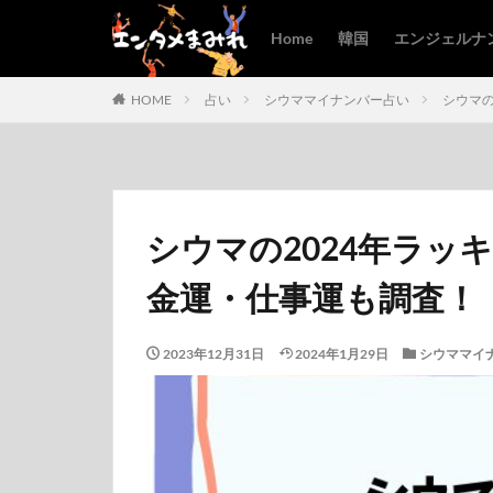
Home
韓国
エンジェルナ
HOME
占い
シウママイナンバー占い
シウマの
シウマの2024年ラッ
金運・仕事運も調査！
2023年12月31日
2024年1月29日
シウママイ