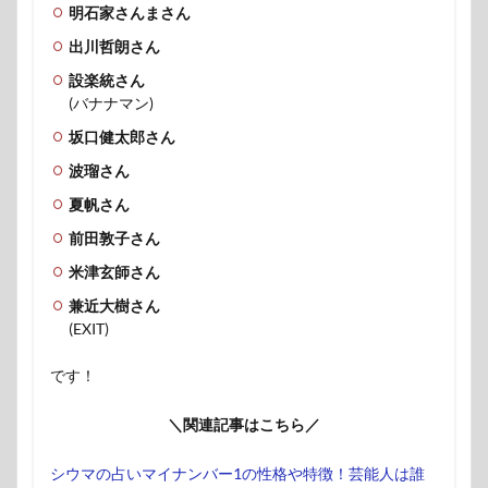
明石家さんまさん
出川哲朗さん
設楽統さん
(バナナマン)
坂口健太郎さん
波瑠さん
夏帆さん
前田敦子さん
米津玄師さん
兼近大樹さん
(EXIT)
です！
＼関連記事はこちら／
シウマの占いマイナンバー1の性格や特徴！芸能人は誰