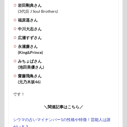
岩田剛典さん
(3代目 J Soul Brothers)
福原遥さん
中川大志さん
広瀬すずさん
永瀬廉さん
(King&Prince)
みちょぱさん
(池田美優さん)
齋藤飛鳥さん
(元乃木坂46)
です！
＼関連記事はこちら／
シウマの占いマイナンバー1の性格や特徴！芸能人は誰
がいる？